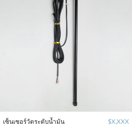
เซ็นเซอร์วัดระดับน้ำมัน
$X,XXX