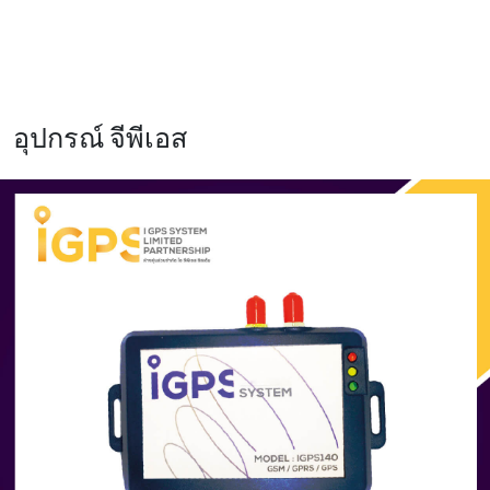
อุปกรณ์ จีพีเอส